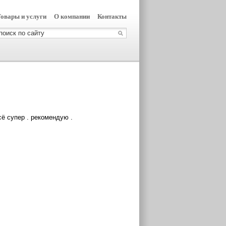
овары и услуги
О компании
Контакты
сё супер . рекомендую .