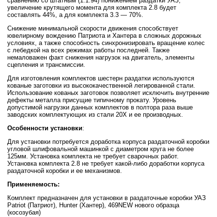
сравнению со штатным (1:1.94) понижением раздатки УАЗ,
увеличение крутящего момента для комплекта 2.8 будет
составлять 44%, а для комплекта 3.3 — 70%.
Снижение минимальной скорости движения способствует
ювелирному вождению Патриота и Хантера в сложных дорожных
условиях, а также способность синхронизировать вращение колес
с лебедкой на всех режимах работы последней. Также
немаловажен факт снижения нагрузок на двигатель, элементы
сцепления и трансмиссии.
Для изготовления комплектов шестерн раздатки используются
кованые заготовки из высококачественной легированной стали.
Использование кованых заготовок позволяет исключить внутренние
дефекты металла присущие типичному прокату. Уровень
допустимой нагрузки данных комплектов в полтора раза выше
заводских комплектующих из стали 20Х и ее производных.
Особенности установки
:
Для установки потребуется доработка корпуса раздаточной коробки
угловой шлифовальной машинкой с диаметром круга не более
125мм. Установка комплекта не требует сварочных работ.
Установка комплекта 2.8 не требует какой-либо доработки корпуса
раздаточной коробки и ее механизмов.
Применяемость:
Комплект предназначен для установки в раздаточные коробки УАЗ
Patriot (Патриот), Hunter (Хантер), 469NEW нового образца
(косозубая)